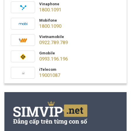
Vinaphone
1800.1091
Mobifone
1800.1090
Vietnamobile
0922.789.789
Gmobile
0993.196.196
iTelecom
19001087