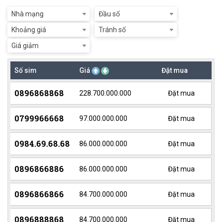
Nhà mạng
Đầu số
Khoảng giá
Tránh số
Giá giảm
Số sim
Giá
Đặt mua
0896868868
228.700.000.000
Đặt mua
0799966668
97.000.000.000
Đặt mua
0984.69.68.68
86.000.000.000
Đặt mua
0896866886
86.000.000.000
Đặt mua
0896866866
84.700.000.000
Đặt mua
0896888868
84.700.000.000
Đặt mua