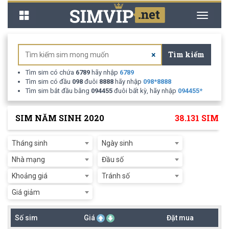
Toggle
Toggle
navigation
navigati
Tìm kiếm
×
Tìm sim có chứa
6789
hãy nhập
6789
Tìm sim có đầu
098
đuôi
8888
hãy nhập
098
*
8888
Tìm sim bắt đầu bằng
094455
đuôi bất kỳ, hãy nhập
094455
*
SIM NĂM SINH 2020
38.131 SIM
Tháng sinh
Ngày sinh
Nhà mạng
Đầu số
Khoảng giá
Tránh số
Giá giảm
Số sim
Giá
Đặt mua