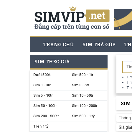
TRANG CHỦ
SIM TRẢ GÓP
TH
SIM THEO GIÁ
Dưới 500k
Sim 500 - 1tr
Tì
Tì
Sim 1 - 3tr
Sim 3 - 5tr
Tì
Sim 5 - 10tr
Sim 10 - 50tr
SIM
Sim 50 - 100tr
Sim 100 - 200tr
Sim 200 - 500tr
Sim 500 - 1 tỷ
Tháng 
Trên 1 tỷ
Giá gi