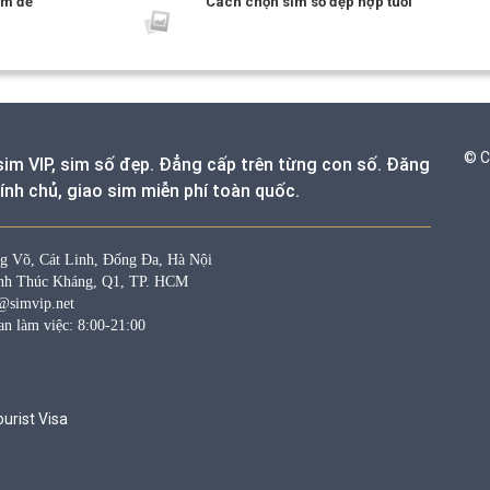
ệm để
Cách chọn sim số đẹp hợp tuổi
© C
sim VIP, sim số đẹp. Đẳng cấp trên từng con số. Đăng
ính chủ, giao sim miễn phí toàn quốc.
g Võ, Cát Linh, Đống Đa, Hà Nội
nh Thúc Kháng, Q1, TP. HCM
@simvip.net
an làm việc: 8:00-21:00
m
urist Visa