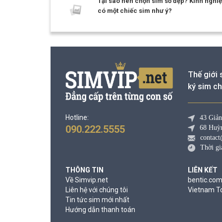
Tại sao nên chọn sim số đẹp? Kinh nghi
có một chiếc sim như ý?
Thế giới 
ký sim ch
Hotline:
43 Giản
090.222.5555
68 Huỳ
contact
Thời gi
THÔNG TIN
LIÊN KẾT
Về Simvip.net
bentic.co
Liên hệ với chúng tôi
Vietnam To
Tin tức sim mới nhất
Hướng dẫn thanh toán