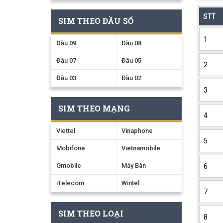
STT
SIM THEO ĐẦU SỐ
1
Đầu 09
Đầu 08
Đầu 07
Đầu 05
2
Đầu 03
Đầu 02
3
SIM THEO MẠNG
4
Viettel
Vinaphone
5
Mobifone
Vietnamobile
Gmobile
Máy Bàn
6
iTelecom
Wintel
7
SIM THEO LOẠI
8