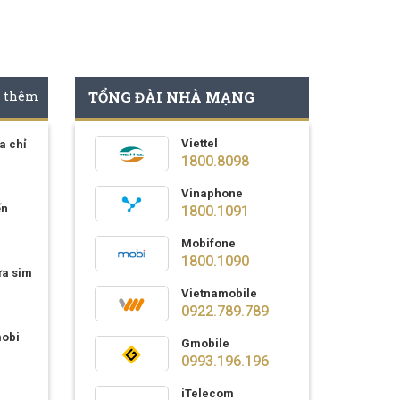
 thêm
TỔNG ĐÀI NHÀ MẠNG
Viettel
a chỉ
1800.8098
Vinaphone
ến
1800.1091
Mobifone
1800.1090
ựa sim
Vietnamobile
0922.789.789
mobi
Gmobile
0993.196.196
iTelecom