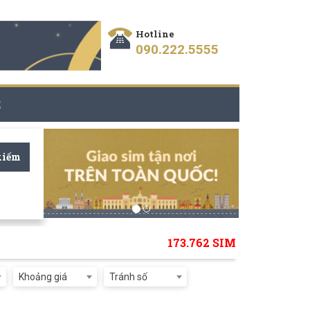
Hotline
090.222.5555
Ệ
kiếm
173.762 SIM
Khoảng giá
Tránh số