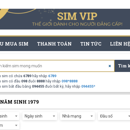
U MUA SIM
THANH TOÁN
TIN TỨC
LIÊN H
Tìm 
×
m sim có chứa
6789
hãy nhập
6789
m sim có đầu
098
đuôi
8888
hãy nhập
098
*
8888
m sim bắt đầu bằng
094455
đuôi bất kỳ, hãy nhập
094455
*
 NĂM SINH 1979
sinh
Ngày sinh
Nhà mạng
Đầu số
ảm