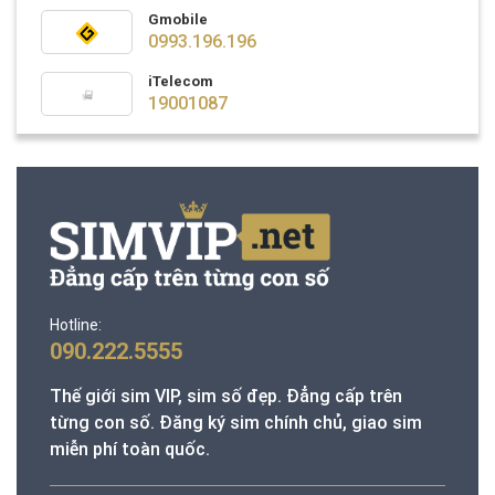
Gmobile
0993.196.196
iTelecom
19001087
Hotline:
090.222.5555
Thế giới sim VIP, sim số đẹp. Đẳng cấp trên
từng con số. Đăng ký sim chính chủ, giao sim
miễn phí toàn quốc.