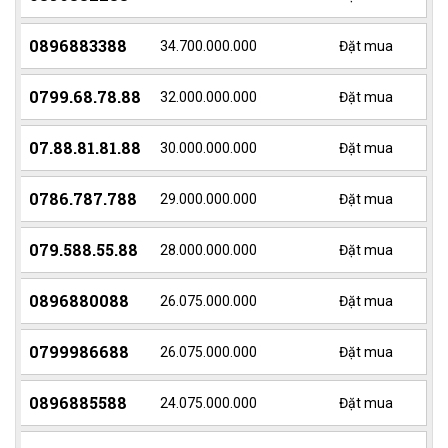
0896883388
34.700.000.000
Đặt mua
0799.68.78.88
32.000.000.000
Đặt mua
07.88.81.81.88
30.000.000.000
Đặt mua
0786.787.788
29.000.000.000
Đặt mua
079.588.55.88
28.000.000.000
Đặt mua
0896880088
26.075.000.000
Đặt mua
0799986688
26.075.000.000
Đặt mua
0896885588
24.075.000.000
Đặt mua