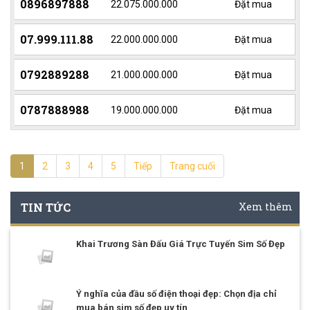
0896897888
22.075.000.000
Đặt mua
07.999.111.88
22.000.000.000
Đặt mua
0792889288
21.000.000.000
Đặt mua
0787888988
19.000.000.000
Đặt mua
1
2
3
4
5
Tiếp
Trang cuối
TIN TỨC
Xem thêm
Khai Trương Sàn Đấu Giá Trực Tuyến Sim Số Đẹp
Ý nghĩa của đầu số điện thoại đẹp: Chọn địa chỉ
mua bán sim số đẹp uy tín