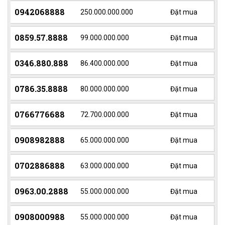
0942068888
250.000.000.000
Đặt mua
0859.57.8888
99.000.000.000
Đặt mua
0346.880.888
86.400.000.000
Đặt mua
0786.35.8888
80.000.000.000
Đặt mua
0766776688
72.700.000.000
Đặt mua
0908982888
65.000.000.000
Đặt mua
0702886888
63.000.000.000
Đặt mua
0963.00.2888
55.000.000.000
Đặt mua
0908000988
55.000.000.000
Đặt mua