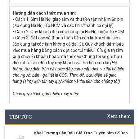
Hướng dẫn cách thức mua sim:
▪ Cách 1: Sim Hà Nội giao sim và thu tiền tận nhà miễn phí
(áp dụng Hà Nội, Tp.HCM và các tỉnh/thành có đại lý)
▪ Cách 2: Quý khách đến cửa hàng tại Hà Nội hoặc Tp.HCM
▪ Cách 3: Đặt cọc và thanh toán tiền còn lại khi nhận sim
(áp dụng tại các tỉnh không có đại lý): Quý khách đảm bảo
việc mua hàng bằng cách đặt cọc tối thiểu 10% giá trị sim
qua chuyển khoản hoặc mã thẻ cào Chúng tôi sẽ gửi bưu
điện phát sim đến tay quý khách và thu tiền còn lại
(Hệ
thống bưu điện trên cả nước đều cung cấp dịch vụ thu hộ tiền
cho người bán - gọi tắt là COD. Theo đó, bưu điện sẽ giao
hàng (sim) đến tận tay quý khách và thu tiền cho chúng tôi)
Chúc quý khách gặp nhiều may mắn!
TIN TỨC
Xem thêm
Khai Trương Sàn Đấu Giá Trực Tuyến Sim Số Đẹp