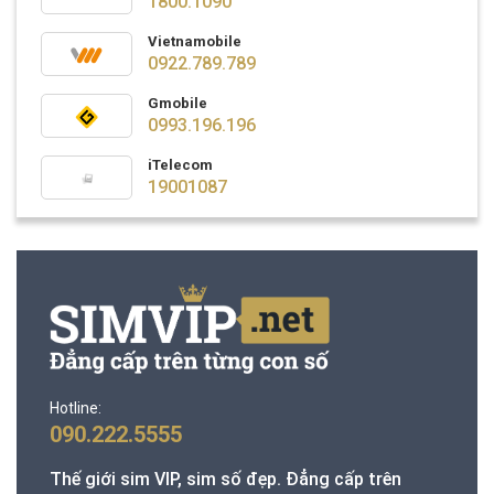
1800.1090
Vietnamobile
0922.789.789
Gmobile
0993.196.196
iTelecom
19001087
Hotline:
090.222.5555
Thế giới sim VIP, sim số đẹp. Đẳng cấp trên