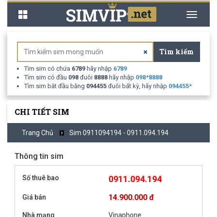
Toggle
Toggle
navigation
navigati
Tìm kiếm
×
Tìm sim có chứa
6789
hãy nhập
6789
Tìm sim có đầu
098
đuôi
8888
hãy nhập
098
*
8888
Tìm sim bắt đầu bằng
094455
đuôi bất kỳ, hãy nhập
094455
*
CHI TIẾT SIM
Trang Chủ
Sim 0911094194 - 0911.094.194
Thông tin sim
Số thuê bao
0911.094.194
14.900.000 đ
Giá bán
Nhà mạng
Vinaphone