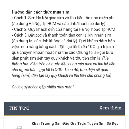
Hướng dẫn cách thức mua sim:
▪ Cách 1: Sim Hà Nội giao sim và thu tiền tận nhà miễn phí
(áp dụng Hà Nội, Tp.HCM và các tỉnh/thành có đại lý)
▪ Cách 2: Quý khách đến cửa hàng tại Hà Nội hoặc Tp.HCM
▪ Cách 3: Đặt cọc và thanh toán tiền còn lại khi nhận sim
(áp dụng tại các tỉnh không có đại lý): Quý khách đảm bảo
việc mua hàng bằng cách đặt cọc tối thiểu 10% giá trị sim
qua chuyển khoản hoặc mã thẻ cào Chúng tôi sẽ gửi bưu
điện phát sim đến tay quý khách và thu tiền còn lại
(Hệ
thống bưu điện trên cả nước đều cung cấp dịch vụ thu hộ tiền
cho người bán - gọi tắt là COD. Theo đó, bưu điện sẽ giao
hàng (sim) đến tận tay quý khách và thu tiền cho chúng tôi)
Chúc quý khách gặp nhiều may mắn!
TIN TỨC
Xem thêm
Khai Trương Sàn Đấu Giá Trực Tuyến Sim Số Đẹp