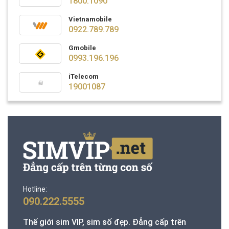
1800.1090
Vietnamobile
0922.789.789
Gmobile
0993.196.196
iTelecom
19001087
Hotline:
090.222.5555
Thế giới sim VIP, sim số đẹp. Đẳng cấp trên