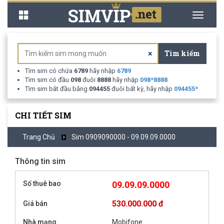
Toggle
Toggle
navigation
navigati
Tìm kiếm
×
Tìm sim có chứa
6789
hãy nhập
6789
Tìm sim có đầu
098
đuôi
8888
hãy nhập
098
*
8888
Tìm sim bắt đầu bằng
094455
đuôi bất kỳ, hãy nhập
094455
*
CHI TIẾT SIM
Trang Chủ
Sim 0909090000 - 09.09.09.0000
Thông tin sim
Số thuê bao
09.09.09.0000
530.000.000 đ
Giá bán
Nhà mạng
Mobifone