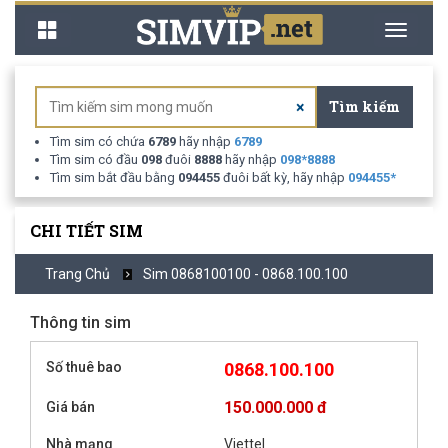
Toggle
Toggle
navigation
navigati
Tìm kiếm
×
Tìm sim có chứa
6789
hãy nhập
6789
Tìm sim có đầu
098
đuôi
8888
hãy nhập
098
*
8888
Tìm sim bắt đầu bằng
094455
đuôi bất kỳ, hãy nhập
094455
*
CHI TIẾT SIM
Trang Chủ
Sim 0868100100 - 0868.100.100
Thông tin sim
Số thuê bao
0868.100.100
150.000.000 đ
Giá bán
Nhà mạng
Viettel