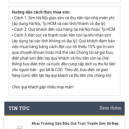
Hướng dẫn cách thức mua sim:
▪ Cách 1: Sim Hà Nội giao sim và thu tiền tận nhà miễn phí
(áp dụng Hà Nội, Tp.HCM và các tỉnh/thành có đại lý)
▪ Cách 2: Quý khách đến cửa hàng tại Hà Nội hoặc Tp.HCM
▪ Cách 3: Đặt cọc và thanh toán tiền còn lại khi nhận sim
(áp dụng tại các tỉnh không có đại lý): Quý khách đảm bảo
việc mua hàng bằng cách đặt cọc tối thiểu 10% giá trị sim
qua chuyển khoản hoặc mã thẻ cào Chúng tôi sẽ gửi bưu
điện phát sim đến tay quý khách và thu tiền còn lại
(Hệ
thống bưu điện trên cả nước đều cung cấp dịch vụ thu hộ tiền
cho người bán - gọi tắt là COD. Theo đó, bưu điện sẽ giao
hàng (sim) đến tận tay quý khách và thu tiền cho chúng tôi)
Chúc quý khách gặp nhiều may mắn!
TIN TỨC
Xem thêm
Khai Trương Sàn Đấu Giá Trực Tuyến Sim Số Đẹp