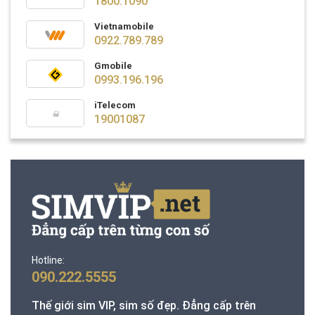
1800.1090
Vietnamobile
0922.789.789
Gmobile
0993.196.196
iTelecom
19001087
Hotline:
090.222.5555
Thế giới sim VIP, sim số đẹp. Đẳng cấp trên