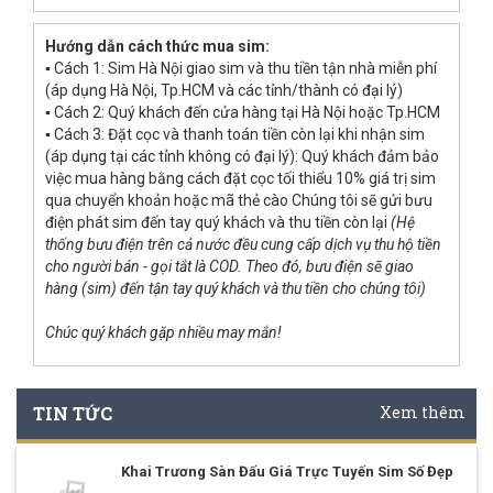
Hướng dẫn cách thức mua sim:
▪ Cách 1: Sim Hà Nội giao sim và thu tiền tận nhà miễn phí
(áp dụng Hà Nội, Tp.HCM và các tỉnh/thành có đại lý)
▪ Cách 2: Quý khách đến cửa hàng tại Hà Nội hoặc Tp.HCM
▪ Cách 3: Đặt cọc và thanh toán tiền còn lại khi nhận sim
(áp dụng tại các tỉnh không có đại lý): Quý khách đảm bảo
việc mua hàng bằng cách đặt cọc tối thiểu 10% giá trị sim
qua chuyển khoản hoặc mã thẻ cào Chúng tôi sẽ gửi bưu
điện phát sim đến tay quý khách và thu tiền còn lại
(Hệ
thống bưu điện trên cả nước đều cung cấp dịch vụ thu hộ tiền
cho người bán - gọi tắt là COD. Theo đó, bưu điện sẽ giao
hàng (sim) đến tận tay quý khách và thu tiền cho chúng tôi)
Chúc quý khách gặp nhiều may mắn!
TIN TỨC
Xem thêm
Khai Trương Sàn Đấu Giá Trực Tuyến Sim Số Đẹp