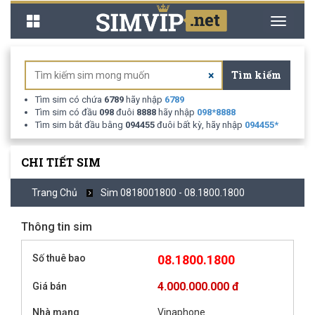
Toggle
Toggle
navigation
navigati
Tìm kiếm
×
Tìm sim có chứa
6789
hãy nhập
6789
Tìm sim có đầu
098
đuôi
8888
hãy nhập
098
*
8888
Tìm sim bắt đầu bằng
094455
đuôi bất kỳ, hãy nhập
094455
*
CHI TIẾT SIM
Trang Chủ
Sim 0818001800 - 08.1800.1800
Thông tin sim
Số thuê bao
08.1800.1800
4.000.000.000 đ
Giá bán
Nhà mạng
Vinaphone