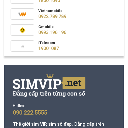
1800.1090
Vietnamobile
0922.789.789
Gmobile
0993.196.196
iTelecom
19001087
Hotline:
090.222.5555
Thế giới sim VIP, sim số đẹp. Đẳng cấp trên