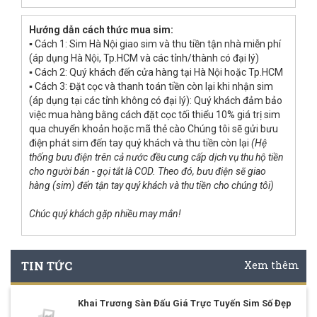
Hướng dẫn cách thức mua sim:
▪ Cách 1: Sim Hà Nội giao sim và thu tiền tận nhà miễn phí
(áp dụng Hà Nội, Tp.HCM và các tỉnh/thành có đại lý)
▪ Cách 2: Quý khách đến cửa hàng tại Hà Nội hoặc Tp.HCM
▪ Cách 3: Đặt cọc và thanh toán tiền còn lại khi nhận sim
(áp dụng tại các tỉnh không có đại lý): Quý khách đảm bảo
việc mua hàng bằng cách đặt cọc tối thiểu 10% giá trị sim
qua chuyển khoản hoặc mã thẻ cào Chúng tôi sẽ gửi bưu
điện phát sim đến tay quý khách và thu tiền còn lại
(Hệ
thống bưu điện trên cả nước đều cung cấp dịch vụ thu hộ tiền
cho người bán - gọi tắt là COD. Theo đó, bưu điện sẽ giao
hàng (sim) đến tận tay quý khách và thu tiền cho chúng tôi)
Chúc quý khách gặp nhiều may mắn!
TIN TỨC
Xem thêm
Khai Trương Sàn Đấu Giá Trực Tuyến Sim Số Đẹp