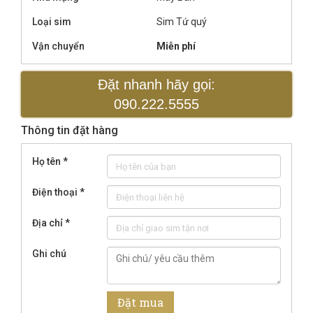
Loại sim
Sim Tứ quý
Vận chuyển
Miễn phí
Đặt nhanh hãy gọi:
090.222.5555
Thông tin đặt hàng
Họ tên
*
Điện thoại
*
Địa chỉ
*
Ghi chú