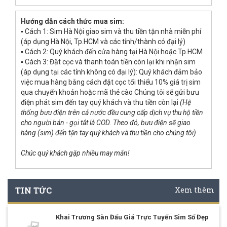
Hướng dẫn cách thức mua sim:
▪ Cách 1: Sim Hà Nội giao sim và thu tiền tận nhà miễn phí
(áp dụng Hà Nội, Tp.HCM và các tỉnh/thành có đại lý)
▪ Cách 2: Quý khách đến cửa hàng tại Hà Nội hoặc Tp.HCM
▪ Cách 3: Đặt cọc và thanh toán tiền còn lại khi nhận sim
(áp dụng tại các tỉnh không có đại lý): Quý khách đảm bảo
việc mua hàng bằng cách đặt cọc tối thiểu 10% giá trị sim
qua chuyển khoản hoặc mã thẻ cào Chúng tôi sẽ gửi bưu
điện phát sim đến tay quý khách và thu tiền còn lại
(Hệ
thống bưu điện trên cả nước đều cung cấp dịch vụ thu hộ tiền
cho người bán - gọi tắt là COD. Theo đó, bưu điện sẽ giao
hàng (sim) đến tận tay quý khách và thu tiền cho chúng tôi)
Chúc quý khách gặp nhiều may mắn!
TIN TỨC
Xem thêm
Khai Trương Sàn Đấu Giá Trực Tuyến Sim Số Đẹp