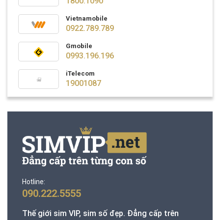
1800.1090
Vietnamobile
0922.789.789
Gmobile
0993.196.196
iTelecom
19001087
Hotline:
090.222.5555
Thế giới sim VIP, sim số đẹp. Đẳng cấp trên