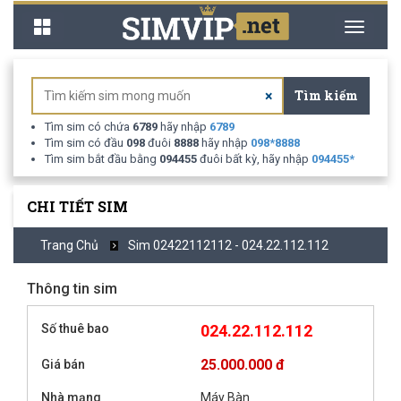
Toggle
Toggle
navigation
navigati
Tìm kiếm
×
Tìm sim có chứa
6789
hãy nhập
6789
Tìm sim có đầu
098
đuôi
8888
hãy nhập
098
*
8888
Tìm sim bắt đầu bằng
094455
đuôi bất kỳ, hãy nhập
094455
*
CHI TIẾT SIM
Trang Chủ
Sim 02422112112 - 024.22.112.112
Thông tin sim
Số thuê bao
024.22.112.112
25.000.000 đ
Giá bán
Nhà mạng
Máy Bàn